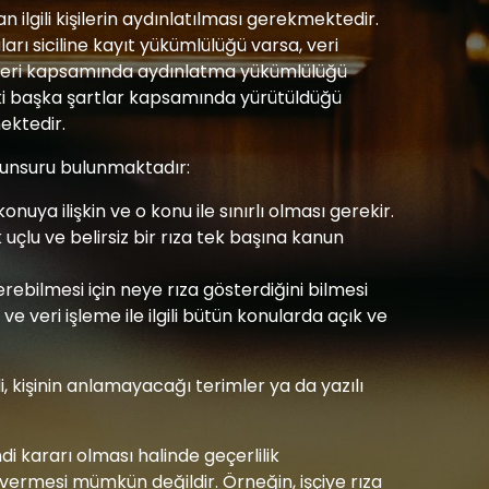
n ilgili kişilerin aydınlatılması gerekmektedir.
ları siciline kayıt yükümlülüğü varsa, veri
ddeleri kapsamında aydınlatma yükümlülüğü
undaki başka şartlar kapsamında yürütüldüğü
ektedir.
üç unsuru bulunmaktadır:
konuya ilişkin ve o konu ile sınırlı olması gerekir.
 uçlu ve belirsiz bir rıza tek başına kanun
erebilmesi için neye rıza gösterdiğini bilmesi
 veri işleme ile ilgili bütün konularda açık ve
i, kişinin anlamayacağı terimler ya da yazılı
di kararı olması halinde geçerlilik
r vermesi mümkün değildir. Örneğin, işçiye rıza