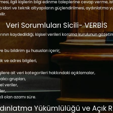
enmesi, ilgili kişilerin bilgi edinme taleplerine cevap verme, i
 idari ve teknik altyapıların güçlendirilmesi, aydınlatma 
lir.
Veri Sorumluları Sicili- VERBİS
lularının kaydedildiği, kişisel verileri koruma kurulunun gö
e bu bildirim şu hususları içerir:
k ve adres bilgileri,
şilere ait veri kategorileri hakkındaki açıklamalar,
alıcı grupları,
l veriler,
ler,
ekli olan azamı süre.
dınlatma Yükümlülüğü ve Açık R