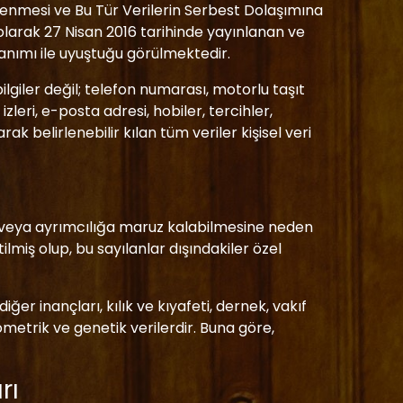
şlenmesi ve Bu Tür Verilerin Serbest Dolaşımına
olarak 27 Nisan 2016 tarihinde yayınlanan ve
anımı ile uyuştuğu görülmektedir.
ilgiler değil; telefon numarası, motorlu taşıt
leri, e-posta adresi, hobiler, tercihler,
larak belirlenebilir kılan tüm veriler kişisel veri
sine veya ayrımcılığa maruz kalabilmesine neden
rtilmiş olup, bu sayılanlar dışındakiler özel
a diğer inançları, kılık ve kıyafeti, dernek, vakıf
iyometrik ve genetik verilerdir. Buna göre,
rı