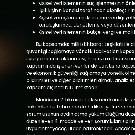
Kişisel veri işlemenin suç işlenmesinin ön
İlgili kişinin kendisi tarafından alenileştiril
Kişisel veri işlemenin kanunun verdiği ye
kuruluşlarınca, denetleme veya düzenleme 
Kişisel veri işlemenin bütçe, vergi ve mali
Bu kapsamda; milli istihbarat teşkilatı ile 
güvenliği sağlamaya yönelik faaliyetleri kapsa
suç gelirlerinin aklanması, terörizmin finansma
kapsamında işlenen veriler de bu istisna kapsam
ve ekonomik güvenliği sağlamaya yönelik olma
bildirimleri ve diğer bildirimleri almak, anali
kapsam dışında tutulmaktadır.
Maddenin 2. fıkrasında, kısmen kanun kaps
hükümlerine tabi olmakla birlikte, yalnızca ma
sorumlusunun aydınlatma yükümlülüğünü düzenley
düzenleyen 11. madde ve veri sorumluları sici
uygulanmayacağı ifade edilmektedir. Ancak h