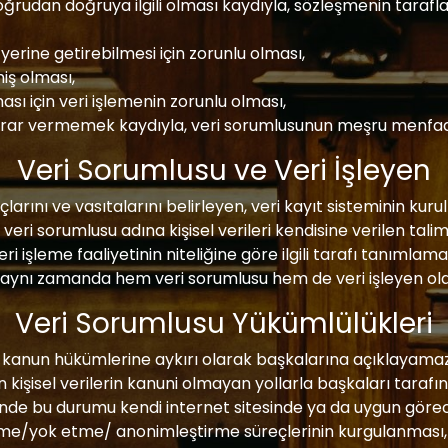
rudan doğruya ilgili olması kaydıyla, sözleşmenin tarafların
rine getirebilmesi için zorunlu olması,
miş olması,
ası için veri işlemenin zorunlu olması,
e zarar vermemek kaydıyla, veri sorumlusunun meşru menfaatl
Veri Sorumlusu ve Veri İşleyen
açlarını ve vasıtalarını belirleyen, veri kayıt sisteminin 
n, veri sorumlusu adına kişisel verileri kendisine verilen t
 veri işleme faaliyetinin niteliğine göre ilgili tarafı tanıml
yle aynı zamanda hem veri sorumlusu hem de veri işleyen olab
Veri Sorumlusu Yükümlülükleri
leri kanun hükümlerine aykırı olarak başkalarına açıklayam
n kişisel verilerin kanuni olmayan yollarla başkaları taraf
nde bu durumu kendi internet sitesinde ya da uygun görece
 silme/yok etme/ anonimleştirme süreçlerinin kurgulanması,