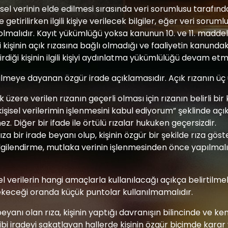
isel verinin elde edilmesi sırasında veri sorumlusu tarafında
tirilirken ilgili kişiye verilecek bilgiler, eğer veri sorumlu
lu olmalıdır. Kayıt yükümlüğü yoksa kanunun 10. ve 11. ma
ilgili kişinin açık rızasına bağlı olmadığı ve faaliyetin kan
diği kişinin ilgili kişiyi aydınlatma yükümlülüğü devam etm
lendirilmeye dayanan özgür irade açıklamasıdır. Açık rızanın 
k üzere verilen rızanın geçerli olması için rızanın belirli bir 
işisel verilerimin işlenmesini kabul ediyorum” şeklinde açık
. Diğer bir ifade ile örtülü rızalar hukuken geçersizdir.
a bir irade beyanı olup, kişinin özgür bir şekilde rıza göst
gilendirme, mutlaka verinin işlenmesinden önce yapılmalı ve
el verilerin hangi amaçlarla kullanılacağı açıkça belirtilmel
ekeceği oranda küçük puntolar kullanılmamalıdır.
eyanı olan rıza, kişinin yaptığı davranışın bilincinde ve ken
gibi iradeyi sakatlayan hallerde kişinin özgür biçimde kara