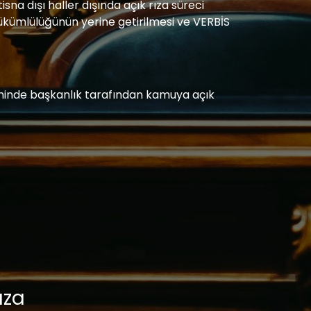
stisna dışı haller dışında açık rıza süreci
yükümlülüğünün yerine getirilmesi ve VERBİS
zetiminde başkanlık tarafından kamuya açık
ıza