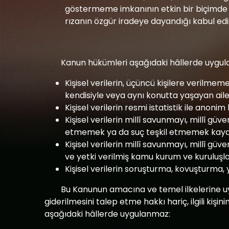
göstermeme imkanının etkin bir biçimde
rızanın özgür iradeye dayandığı kabul ed
Kanun hükümleri aşağıdaki hâllerde uygu
Kişisel verilerin, üçüncü kişilere verilm
kendisiyle veya aynı konutta yaşayan aile f
Kişisel verilerin resmi istatistik ile anon
Kişisel verilerin millî savunmayı, millî güve
etmemek ya da suç teşkil etmemek kaydıyl
Kişisel verilerin millî savunmayı, millî 
ve yetki verilmiş kamu kurum ve kuruluşla
Kişisel verilerin soruşturma, kovuşturma, 
Bu Kanunun amacına ve temel ilkelerine u
giderilmesini talep etme hakkı hariç, ilgili kiş
aşağıdaki hâllerde uygulanmaz: