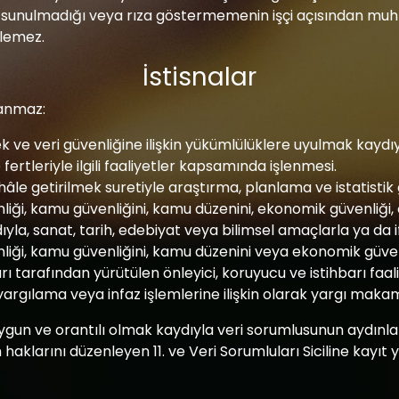
 sunulmadığı veya rıza göstermemenin işçi açısından mu
ilemez.
İstisnalar
lanmaz:
emek ve veri güvenliğine ilişkin yükümlülüklere uyulmak kay
ertleriyle ilgili faaliyetler kapsamında işlenmesi.
im hâle getirilmek suretiyle araştırma, planlama ve istatistik
nliği, kamu güvenliğini, kamu düzenini, ekonomik güvenliği, öze
a, sanat, tarih, edebiyat veya bilimsel amaçlarla ya da 
güvenliği, kamu güvenliğini, kamu düzenini veya ekonomik gü
rı tarafından yürütülen önleyici, koruyucu ve istihbarı faa
yargılama veya infaz işlemlerine ilişkin olarak yargı makam
ygun ve orantılı olmak kaydıyla veri sorumlusunun aydınl
inin haklarını düzenleyen 11. ve Veri Sorumluları Siciline ka