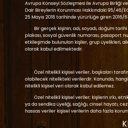
Avrupa Konseyi Sözleşmesi ile Avrupa Birliği v
Dair Bireylerin Korunması Hakkındaki 95/46/EC 
25 Mayıs 2018 tarihinde yürürlüğe giren 2016/
Bir gerçek kişinin; adı, soyadı, doğum tarih
plakası, sosyal güvenlik numarası, pasaport num
etkileşimde bulunulan kişiler, grup üyelikleri, aile
olarak kabul edilmektedir.
Özel nitelikli kişisel veriler, başkaları ta
olabilecek nitelikteki verilerdir. Kanunda, hangi k
nitelikli kişisel veri olarak kabul edilemez.
Özel nitelikli kişisel veriler; kişilerin ırkı, 
ya da sendika üyeliği, sağlığı, cinsel hayatı, ce
hassas veriler kişisel verilerin daha fazla koru
K