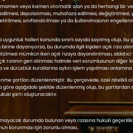
rin tamamen veya kısmen otomatik olan ya da herhangi bir v
edilmesi, depolanması, muhafaza edilmesi, değiştirilmesi,
etirilmesi, sınıflandırılması ya da kullanılmasının engellen
a uygunluk halleri kanunda sınırlı sayıda sayılmış olup, bu ş
 birine dayanıyorsa, bu durumda ilgili kişiden açık rıza a
rütülmesi mümkün iken açık rızaya dayandırılması, aldatıcı 
n açık rızanın geri alınması halinde veri sorumlusunun diğer k
a ve dürüstlük kurallarına aykırı işlem yapılması anlamına 
enme şartları düzenlenmiştir. Bu çerçevede, özel nitelikli o
 göre aşağıdaki şekilde düzenlenmiş olup, bu şartlardan sa
ukuki şartı oluşturacaktır.
ayamayacak durumda bulunan veya rızasına hukuki geçerlilik
ün korunması için zorunlu olması,