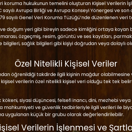
eri koruma hukukunun temelini oluşturan Kişisel Verilerin İ
sayılı Avrupa Birliği ve Avrupa Konseyi Yönergesi ve son 
679 sayılı Genel Veri Koruma Tüzüğü’nde düzenlenen veri t
i ve doğum yeri gibi bireyin sadece kimliğini ortaya koyan b
arası, özgeçmiş, resim, görüntü ve ses kayıtları, parmak iz
 bilgileri, sağlık bilgileri gibi kişiyi doğrudan veya dolaylı o
Özel Nitelikli Kişisel Veriler
rafından öğrenildiği takdirde ilgili kişinin mağdur olabilme
işisel verilerin özel nitelikli kişisel veri olduğu tek tek beli
etnik kökeni, siyasi düşüncesi, felsefi inancı, dini, mezhebi vey
za mahkumiyeti ve güvenlik tedbirleriyle ilgili verileri ile b
ma uygulanan küçük bir grubu olarak değerlendirilebilir.
işisel Verilerin İşlenmesi ve Şartla