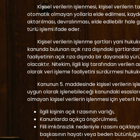
Kişisel verilerin işlenmesi, kişisel verile
otomatik olmayan yollarla elde edilmesi, kayd
aktarılması, devralınması, elde edilebilir hale g
türlü işlemi ifade eder.
Kişisel verilerin işlenme şartları yani hukuk
kanunda bulunan açık rıza dışındaki şartlardan
faaliyetinin açık rıza dışında bir dayanakla yü
olacaktır. Nitekim, ilgili kişi tarafından verile
olarak veri işleme faaliyetini sürdürmesi hukuk
Kanunun 5. maddesinde kişisel verilerin işl
uygun olarak işlenebileceği kanundaki esaslara
olmayan kişisel verilerin işlenmesi için yeterli h
İlgili kişinin açık rızasının varlığı,
Kanunlarda açıkça öngörülmesi,
Fiili imkânsızlık nedeniyle rızasını açıkl
başkasının hayatı veya beden bütünlüğün