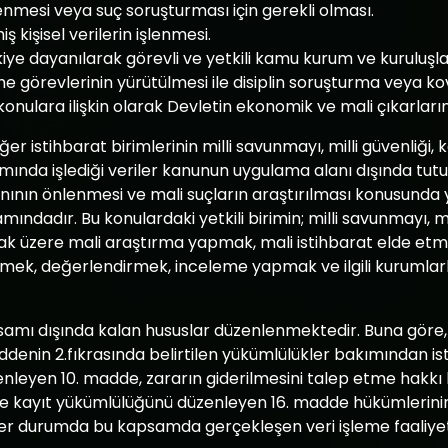
lenmesi veya suç soruşturması için gerekli olması.
miş kişisel verilerin işlenmesi.
tkiye dayanılarak görevli ve yetkili kamu kurum ve kuruluşl
görevlerinin yürütülmesi ile disiplin soruşturma veya kov
 konulara ilişkin olarak Devletin ekonomik ve mali çıkarları
diğer istihbarat birimlerinin milli savunmayı, milli güvenli
mında işlediği veriler kanunun uygulama alanı dışında tutul
nının önlenmesi ve mali suçların araştırılması konusunda ye
ındadır. Bu konulardaki yetkili birimin; milli savunmayı, m
k üzere mali araştırma yapmak, mali istihbarat elde etme
z etmek, değerlendirmek, inceleme yapmak ve ilgili kurumlarl
amı dışında kalan hususlar düzenlenmektedir. Buna göre, k
ddenin 2.fıkrasında belirtilen yükümlülükler bakımından is
en 10. madde, zararın giderilmesini talep etme hakkı hari
line kayıt yükümlülüğünü düzenleyen 16. madde hükümlerini
er durumda bu kapsamda gerçekleşen veri işleme faaliyet