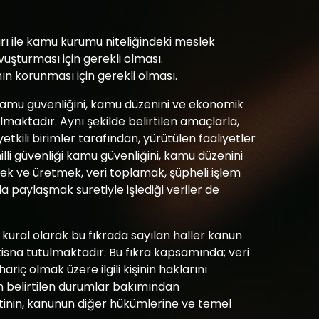
arı ile kamu kurumu niteliğindeki meslek
uşturması için gerekli olması.
nın korunması için gerekli olması.
ği, kamu güvenliğini, kamu düzenini ve ekonomik
maktadır. Aynı şekilde belirtilen amaçlarla,
tkili birimler tarafından, yürütülen faaliyetler
illi güvenliği kamu güvenliğini, kamu düzenini
k ve üretmek, veri toplamak, şüpheli işlem
a paylaşmak suretiyle işlediği veriler de
ural olarak bu fıkrada sayılan haller kanun
tisna tutulmaktadır. Bu fıkra kapsamında; veri
ç olmak üzere ilgili kişinin haklarını
n belirtilen durumlar bakımından
inin, kanunun diğer hükümlerine ve temel