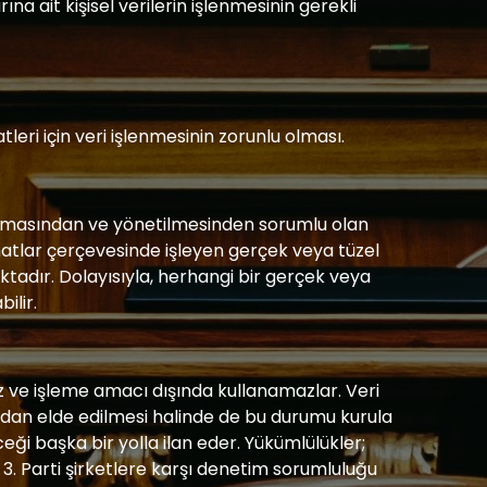
a ait kişisel verilerin işlenmesinin gerekli
eri için veri işlenmesinin zorunlu olması.
kurulmasından ve yönetilmesinden sorumlu olan
alimatlar çerçevesinde işleyen gerçek veya tüzel
amaktadır. Dolayısıyla, herhangi bir gerçek veya
ilir.
az ve işleme amacı dışında kullanamazlar. Veri
ından elde edilmesi halinde de bu durumu kurula
ği başka bir yolla ilan eder. Yükümlülükler;
 3. Parti şirketlere karşı denetim sorumluluğu