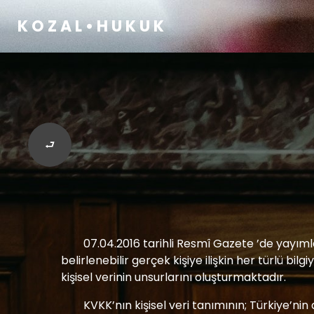
K O Z A L • H U K U K
⮐
07.04.2016 tarihli Resmî Gazete ’de yayımla
belirlenebilir gerçek kişiye ilişkin her türlü bilgi
kişisel verinin unsurlarını oluşturmaktadır.
KVKK’nın kişisel veri tanımının; Türkiye’ni