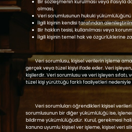
Bir sözleşmenin kurulması veya ifasıyla doğ
olması,
Veri sorumlusunun hukuki yükümlülüğünü ye
İlgili kişinin kendisi tarafından alenileştiril
Bir hakkın tesisi, kullanılması veya korunm
İlgili kişinin temel hak ve özgürlüklerin
Veri sorumlusu, kişisel verilerin işleme am
gerçek veya tüzel kişiyi ifade eder. Veri işleye
kişilerdir. Veri sorumlusu ve veri işleyen sıfatı,
tüzel kişi yürüttüğü farklı faaliyetleri nedeni
Veri sorumluları öğrendikleri kişisel veri
sorumlusunun bir diğer yükümlülüğü ise, işlene
bildirme yükümlülüğüdür. Kurul, gerekmesi hali
kanuna uyumlu kişisel ver işleme, kişisel veri