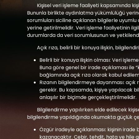
Kişisel veri işleme faaliyeti kapsamında kiş
Bununla birlikte aydınlatma yükümlülüğü yerine ge
sorumluları siciline açıklanan bilgilerle uyum
yerine getirilmelidir. Veri işleme faaliyetinin 
durumlarda da veri sorumlusunun ve yetkilendir
Açık rıza, belirli bir konuya ilişkin, bilgi
Belirli bir konuya ilişkin olması: Veri işleme
Buna göre genel bir irade açıklaması ile “k
bağlamında açık rıza olarak kabul edilemez
Rızanın bilgilendirmeye dayanması: açık rız
gerekir. Bu kapsamda, kişiye yapılacak bil
anlaşılır bir biçimde gerçekleştirilmelidir.
Bilgilendirme yapılırken elde edilecek kişis
bilgilendirme yapıldığında okumakta güçlük ç
Özgür iradeyle açıklanması: kişinin irade b
kazanacaktır. Cebir, tehdit, hata ve hile 