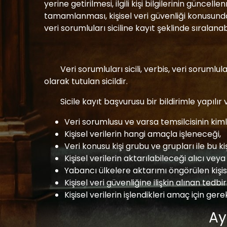
yerine getirilmesi, ilgili kişi bilgilerinin güncell
tamamlanması, kişisel veri güvenliği konusunda
veri sorumluları siciline kayıt şeklinde sıralanabi
Veri sorumluları sicili, verbis, veri sorum
olarak tutulan sicildir.
Sicile kayıt başvurusu bir bildirimle yapılır v
Veri sorumlusu ve varsa temsilcisinin kimli
Kişisel verilerin hangi amaçla işleneceği,
Veri konusu kişi grubu ve grupları ile bu ki
Kişisel verilerin aktarılabileceği alıcı veya 
Yabancı ülkelere aktarımı öngörülen kişise
Kişisel veri güvenliğine ilişkin alınan tedbir
Kişisel verilerin işlendikleri amaç için ger
Ay